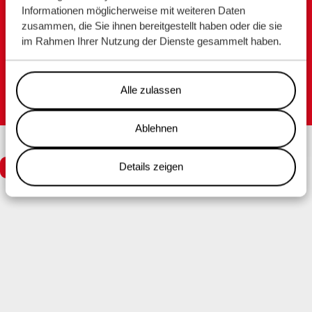
Informationen möglicherweise mit weiteren Daten
Marktstraat 10, 9934 CK Delfzijl
zusammen, die Sie ihnen bereitgestellt haben oder die sie
Nederland
im Rahmen Ihrer Nutzung der Dienste gesammelt haben.
Tel. +31 596 636 911
Alle zulassen
Ablehnen
Disclaimer
Privacy statement
Details zeigen
ALLE OFFENEN STELLEN