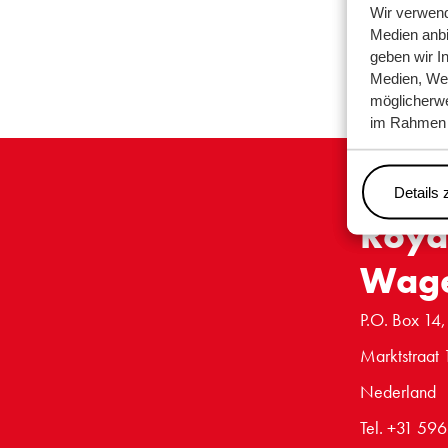
Wir verwend
Medien anbi
geben wir I
Medien, Wer
möglicherwe
im Rahmen 
Details 
Roya
Wag
P.O. Box 14,
Marktstraat 
Nederland
Tel. +31 59