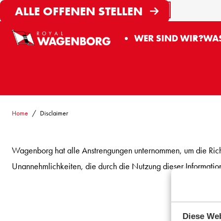
Search
ALLE OFFENEN STELLEN
Deutsch
START SEARC
WER SIND WIR?
WAS
Home
Disclaimer
Wagenborg hat alle Anstrengungen unternommen, um die Richt
Unannehmlichkeiten, die durch die Nutzung dieser Informatio
Diese Web