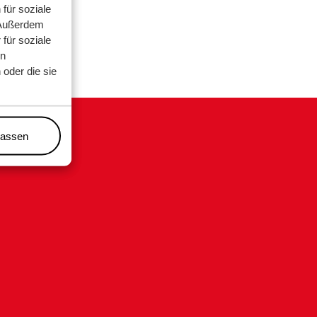
für soziale
 Außerdem
für soziale
en
oder die sie
lassen