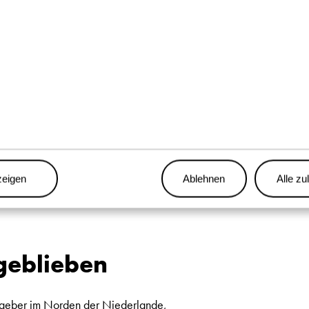
nachhaltige Lösungen im Berei
herausforderndes Arbeitsumfeld
innovativer Schwertransport,
Ergebnissen bei, die zählen. M
erledigen wir jede Aufgabe – 
zeigen
Ablehnen
Alle zu
geblieben
eitgeber im Norden der Niederlande,