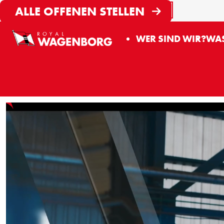
Search
ALLE OFFENEN STELLEN
Deutsch
START SEARC
WER SIND WIR?
WAS